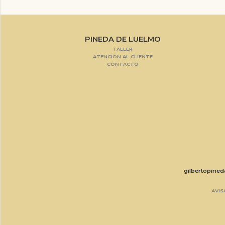
PINEDA DE LUELMO
TALLER
ATENCION AL CLIENTE
CONTACTO
gilbertopine
AVIS