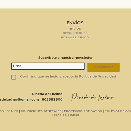
ENVÍOS
ENVÍOS
DEVOLUCIONES
FORMAS DE PAGO
Suscríbete a nuestra newsletter
SUSCRÍBEME
Confirmo que he leído y acepto la Política de Privacidad
Pineda de Luelmo
dadeluelmo@gmail.com
605889800
|
|
|
OS LEGALES
CONDICIONES GENERALES
PROTECCIÓN DE DATOS
POLÍTICA DE CO
Tecnología jShop