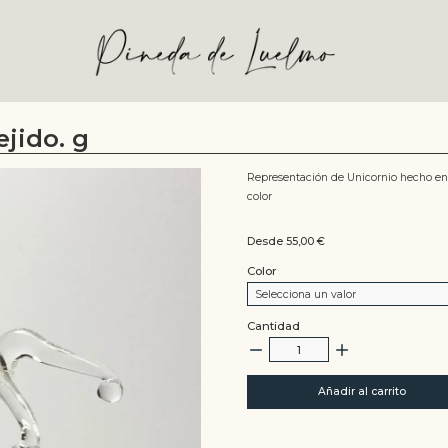
ejido. g
Representación de Unicornio hecho en vi
color
Desde 55,00
€
Color
Selecciona un valor
Cantidad
Añadir al carrito