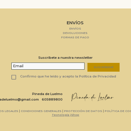
ENVÍOS
ENVÍOS
DEVOLUCIONES
FORMAS DE PAGO
Suscríbete a nuestra newsletter
SUSCRÍBEME
Confirmo que he leído y acepto la Política de Privacidad
Pineda de Luelmo
dadeluelmo@gmail.com
605889800
|
|
|
OS LEGALES
CONDICIONES GENERALES
PROTECCIÓN DE DATOS
POLÍTICA DE CO
Tecnología jShop