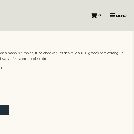
0
MENÚ
pida a mano, sin molde, fundiendo varillas de vidrio a 1200 grados para conseguir
ieza ser única en su colección.
ltura