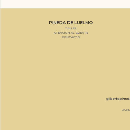
PINEDA DE LUELMO
TALLER
ATENCION AL CLIENTE
CONTACTO
gilbertopine
AVIS