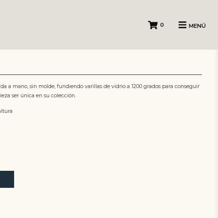
0
MENÚ
pida a mano, sin molde, fundiendo varillas de vidrio a 1200 grados para conseguir
ieza ser única en su colección.
ltura