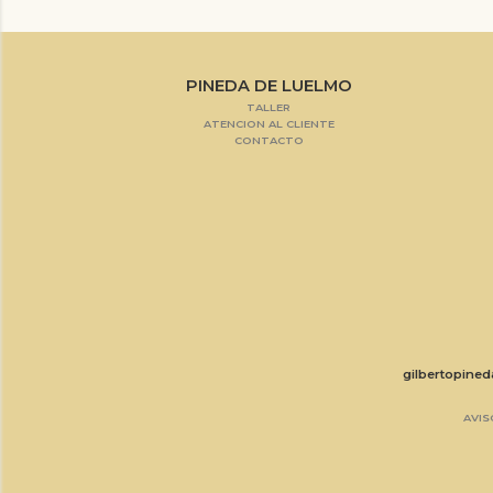
PINEDA DE LUELMO
TALLER
ATENCION AL CLIENTE
CONTACTO
gilbertopine
AVIS