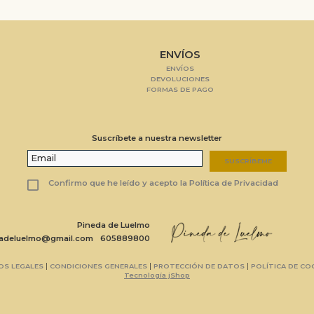
ENVÍOS
ENVÍOS
DEVOLUCIONES
FORMAS DE PAGO
Suscríbete a nuestra newsletter
SUSCRÍBEME
Confirmo que he leído y acepto la Política de Privacidad
Pineda de Luelmo
dadeluelmo@gmail.com
605889800
|
|
|
OS LEGALES
CONDICIONES GENERALES
PROTECCIÓN DE DATOS
POLÍTICA DE CO
Tecnología jShop