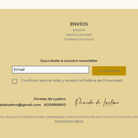
ENVÍOS
ENVÍOS
DEVOLUCIONES
FORMAS DE PAGO
Suscríbete a nuestra newsletter
SUSCRÍBEME
Confirmo que he leído y acepto la Política de Privacidad
Pineda de Luelmo
dadeluelmo@gmail.com
605889800
|
|
|
OS LEGALES
CONDICIONES GENERALES
PROTECCIÓN DE DATOS
POLÍTICA DE CO
Tecnología jShop