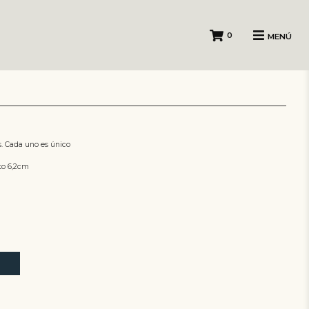
0
MENÚ
s. Cada uno es único
to 6,2cm