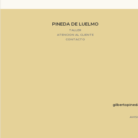
PINEDA DE LUELMO
TALLER
ATENCION AL CLIENTE
CONTACTO
gilbertopine
AVIS