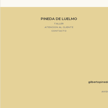
PINEDA DE LUELMO
TALLER
ATENCION AL CLIENTE
CONTACTO
gilbertopine
AVIS