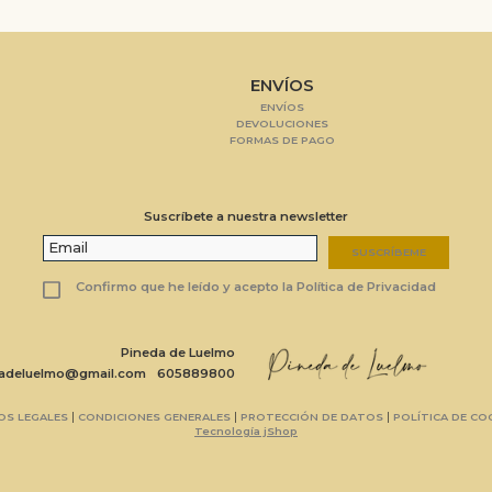
ENVÍOS
ENVÍOS
DEVOLUCIONES
FORMAS DE PAGO
Suscríbete a nuestra newsletter
SUSCRÍBEME
Confirmo que he leído y acepto la Política de Privacidad
Pineda de Luelmo
dadeluelmo@gmail.com
605889800
|
|
|
OS LEGALES
CONDICIONES GENERALES
PROTECCIÓN DE DATOS
POLÍTICA DE CO
Tecnología jShop