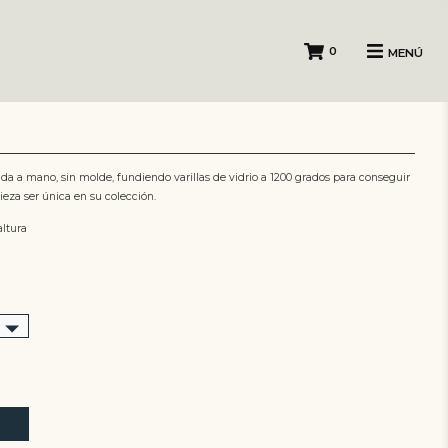
0
MENÚ
pida a mano, sin molde, fundiendo varillas de vidrio a 1200 grados para conseguir
ieza ser única en su colección.
ltura