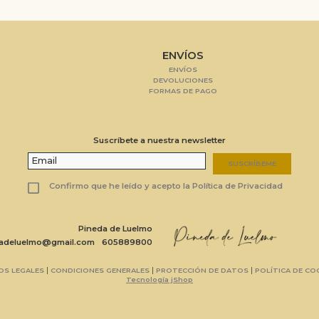
ENVÍOS
ENVÍOS
DEVOLUCIONES
FORMAS DE PAGO
Suscríbete a nuestra newsletter
SUSCRÍBEME
Confirmo que he leído y acepto la Política de Privacidad
Pineda de Luelmo
dadeluelmo@gmail.com
605889800
|
|
|
OS LEGALES
CONDICIONES GENERALES
PROTECCIÓN DE DATOS
POLÍTICA DE CO
Tecnología jShop