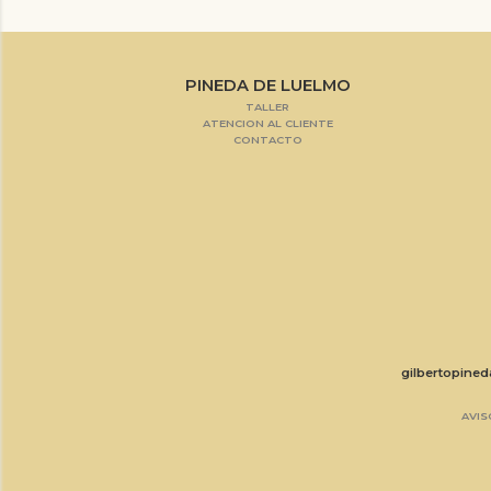
PINEDA DE LUELMO
TALLER
ATENCION AL CLIENTE
CONTACTO
gilbertopine
AVIS